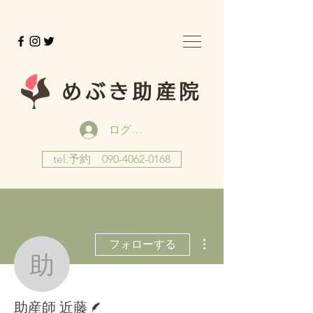
めぶき助産院
ログイン
tel.予約 090-4062-0168
その他
フォローする
助産師 近藤
脚本
助産師 近藤