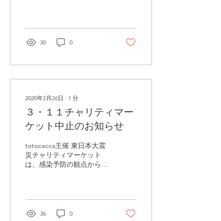
中止とさせていただきま
す。ご了承ください。 尚、
母乳相談や整体などの外来
業務は、通常どおり営業し
ております。
30
0
2020年2月26日
∙
1
分
３・１１チャリティマー
ケット中止のお知らせ
totocacca主催 東日本大震
災チャリティマーケット
は、感染予防の観点から、
今年は中止させて頂くこと
になりました。 準備を進め
てくださっていた方々、楽
しみにされていた方々、世
の中が落ち着いてきました
36
0
ら、また、何か別の形で、