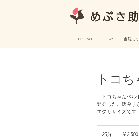
めぶき
H O M E
NEWS
当院に
トコち
トコちゃんベルト
開発した、緩みす
エクササイズです
2,500
円
25分
2
￥2,500