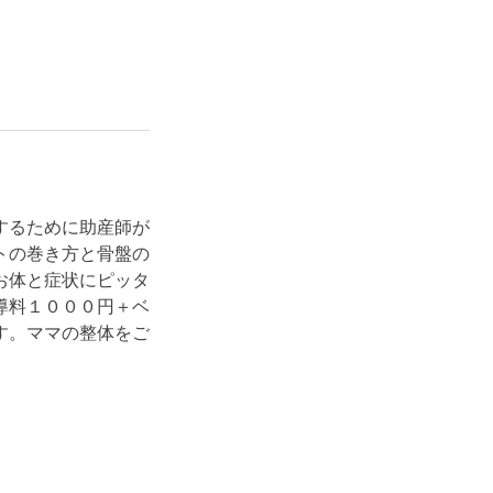
するために助産師が
トの巻き方と骨盤の
お体と症状にピッタ
導料１０００円＋ベ
す。ママの整体をご