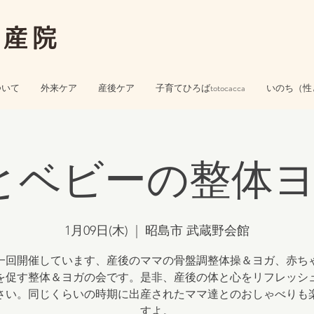
助産院
ついて
外来ケア
産後ケア
子育てひろばtotocacca
いのち（性
とベビーの整体ヨガ
1月09日(木)
  |  
昭島市 武蔵野会館
回開催しています、産後のママの骨盤調整体操＆ヨガ、赤ち
を促す整体＆ヨガの会です。是非、産後の体と心をリフレッシ
さい。同じくらいの時期に出産されたママ達とのおしゃべりも
すよ。