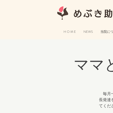
めぶき
H O M E
NEWS
当院に
ママ
毎月一
長発達
てくだ