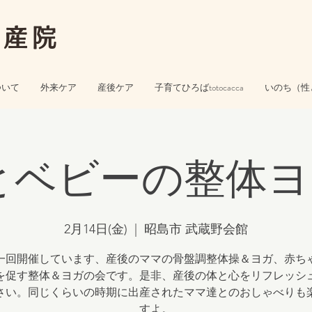
助産院
ついて
外来ケア
産後ケア
子育てひろばtotocacca
いのち（性
とベビーの整体ヨガ
2月14日(金)
  |  
昭島市 武蔵野会館
回開催しています、産後のママの骨盤調整体操＆ヨガ、赤ち
を促す整体＆ヨガの会です。是非、産後の体と心をリフレッシ
さい。同じくらいの時期に出産されたママ達とのおしゃべりも
すよ。