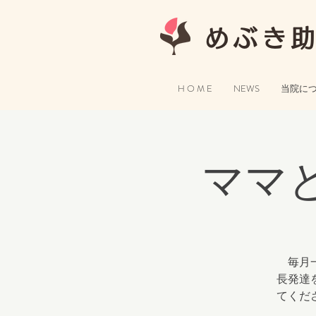
めぶき
H O M E
NEWS
当院に
ママ
毎月一
長発達
てくだ