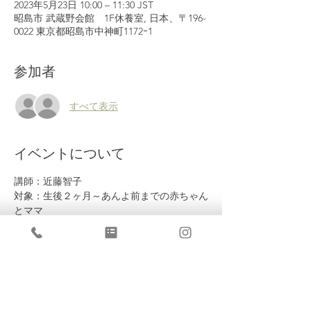
2023年5月23日 10:00 – 11:30 JST
昭島市 武蔵野会館 1F休養室, 日本、〒196-
0022 東京都昭島市中神町1172ｰ1
参加者
すべて表示
イベントについて
講師：近藤智子
対象：生後２ヶ月～あんよ前までの赤ちゃん
とママ
会費：一回ひと家族1000円
持ち物：バスタオル、蓋付きのママの飲み物
＊お車でのご来場は必ず一度、近藤まで相談
下さい。
＊ご来場いただけるのは、しばらくの間、マ
マとベビーお二人のみとさせていただきま