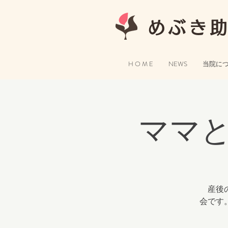
めぶき
H O M E
NEWS
当院に
ママと
産後の
会です