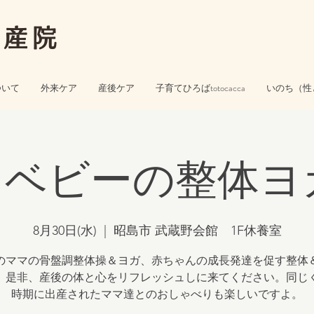
助産院
ついて
外来ケア
産後ケア
子育てひろばtotocacca
いのち（性
ベビーの整体ヨ
8月30日(水)
  |  
昭島市 武蔵野会館 1F休養室
ママの骨盤調整体操＆ヨガ、赤ちゃんの成長発達を促す整体
。是非、産後の体と心をリフレッシュしに来てください。同じ
時期に出産されたママ達とのおしゃべりも楽しいですよ。